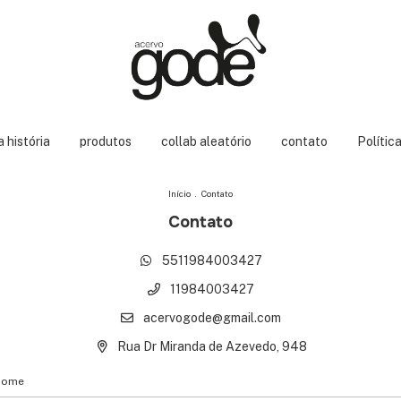
 história
produtos
collab aleatório
contato
Polític
Início
.
Contato
Contato
5511984003427
11984003427
acervogode@gmail.com
Rua Dr Miranda de Azevedo, 948
Nome