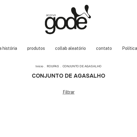
 história
produtos
collab aleatório
contato
Polític
Início
.
ROUPAS
.
CONJUNTO DE AGASALHO
CONJUNTO DE AGASALHO
Filtrar