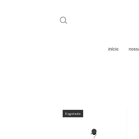
início
nossa
Esgotado